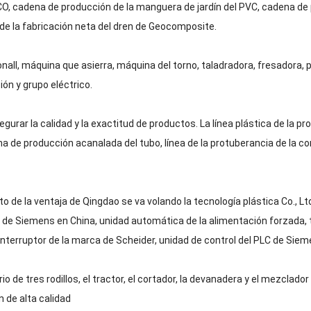
, cadena de producción de la manguera de jardín del PVC, cadena de p
e la fabricación neta del dren de Geocomposite.
onall, máquina que asierra, máquina del torno, taladradora, fresadora, p
ón y grupo eléctrico.
ar la calidad y la exactitud de productos. La línea plástica de la pro
ena de producción acanalada del tubo, línea de la protuberancia de la c
cto de la ventaja de Qingdao se va volando la tecnología plástica Co.,
de Siemens en China, unidad automática de la alimentación forzada, to
interruptor de la marca de Scheider, unidad de control del PLC de Sieme
o de tres rodillos, el tractor, el cortador, la devanadera y el mezclad
 de alta calidad