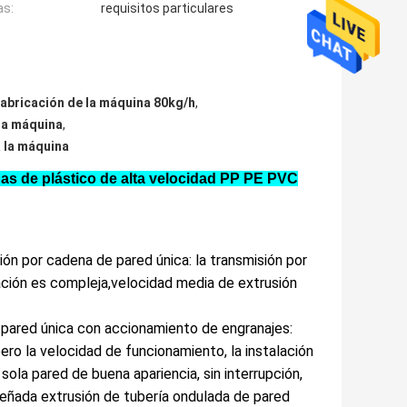
as:
requisitos particulares
 fabricación de la máquina 80kg/h
,
 la máquina
,
a la máquina
as de plástico de alta velocidad PP PE PVC
ión por cadena de pared única: la transmisión por
ración es compleja,velocidad media de extrusión
 pared única con accionamiento de engranajes:
ero la velocidad de funcionamiento, la instalación
sola pared de buena apariencia, sin interrupción,
señada extrusión de tubería ondulada de pared