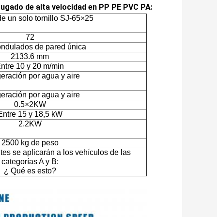
rugado de alta velocidad en PP PE PVC PA:
de un solo tornillo SJ-65×25
72
ndulados de pared única
2133.6 mm
ntre 10 y 20 m/min
geración por agua y aire
geración por agua y aire
0.5×2KW
Entre 15 y 18,5 kW
2.2KW
2500 kg de peso
es se aplicarán a los vehículos de las
categorías A y B:
¿ Qué es esto?