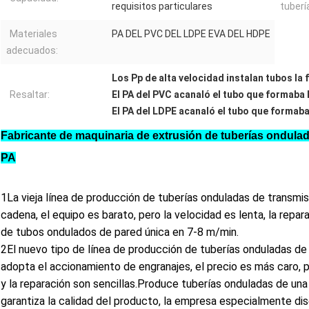
requisitos particulares
tuberí
Materiales
PA DEL PVC DEL LDPE EVA DEL HDPE
adecuados:
Los Pp de alta velocidad instalan tubos la
Resaltar:
El PA del PVC acanaló el tubo que formaba
El PA del LDPE acanaló el tubo que formab
Fabricante de maquinaria de extrusión de tuberías ondulad
PA
1La vieja línea de producción de tuberías onduladas de transmis
cadena, el equipo es barato, pero la velocidad es lenta, la repa
de tubos ondulados de pared única en 7-8 m/min.
2El nuevo tipo de línea de producción de tuberías onduladas de
adopta el accionamiento de engranajes, el precio es más caro, p
y la reparación son sencillas.Produce tuberías onduladas de una 
garantiza la calidad del producto, la empresa especialmente di