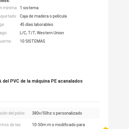
inos:
n mínima:
1 sistema
aquetado:
Caja de madera o película
ga:
45 días laborables
ago:
L/C, T/T, Western Union
fuente:
10 SISTEMAS
PA del PVC de la máquina PE acanalados
ción del polvo:
380v/50hz o personalizado
tros de las
10-50m m o modificado para