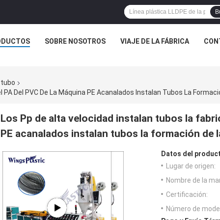
B
ODUCTOS
SOBRE NOSOTROS
VIAJE DE LA FÁBRICA
CON
 tubo
Del PA Del PVC De La Máquina PE Acanalados Instalan Tubos La Formac
Los Pp de alta velocidad instalan tubos la fabr
PE acanalados instalan tubos la formación de 
Datos del produc
Lugar de origen:
Nombre de la ma
Certificación:
Número de model