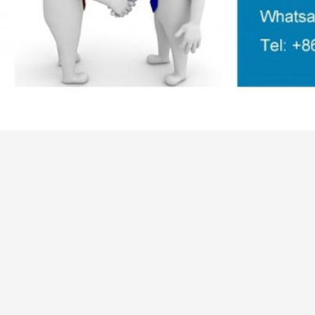
,
etiqueta:
Línea plástica HDPE de la protuberancia del tubo
Línea plás
Línea plástica LDPE de la protuberancia del tubo de PPR
Contacto
QINGDAO WINGS PLASTIC TECHNOLOGY
Envíe su p
CO.,LTD
Persona de Contacto:
Mr. Wang
Teléfono:
+86 15092066953
Fax:
86--532-87252290