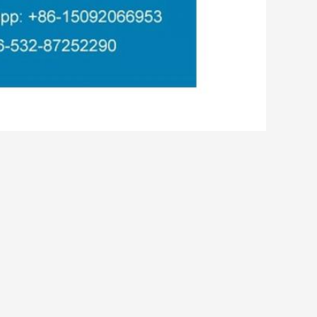
,
tica LLDPE de la protuberancia del tubo
regunta directamente a nosotros