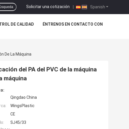
Solicitar una cotización
|
Spanish
úsqueda
TROL DE CALIDAD
ÉNTRENOS EN CONTACTO CON
ión De La Máquina
icación del PA del PVC de la máquina
la máquina
to:
Qingdao China
rca:
WingsPlastic
CE
o:
SJ45/33