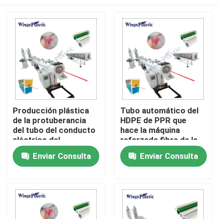
Producción plástica
Tubo automático del
de la protuberancia
HDPE de PPR que
del tubo del conducto
hace la máquina
eléctrico del
reforzada fibra de la
abastecimiento de
protuberancia del
Hogar
Enviar Consulta
Enviar Consulta
agua del HDPE PE PP
tubo de los PP de la
PPR que hace la
máquina
máquina del tubo del
Productos
ppr de la máquina
Sobre nosotros