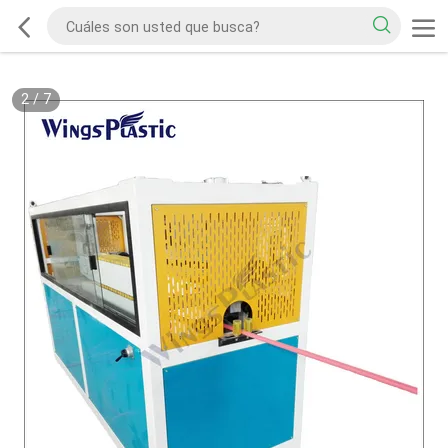
2
/
7