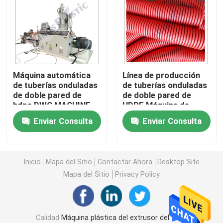
Máquina del extrusor del tubo del PVC
Cadena de producción del tubo de PPR
Máquina automática
Línea de producción
de tuberías onduladas
de tuberías onduladas
Máquina del extrusor del tubo del PE
de doble pared de
de doble pared de
hdpe DWC MACHINE
HDPE Máquina de
de tuberías de drenaje
fabricación de tubos
Máquina acanalada del extrusor del tubo
Enviar Consulta
Enviar Consulta
de hdpe
de alcantarillado de
drenaje de plástico
Máquina de la protuberancia de la banda del ANIMAL
Inicio
Mapa del Sitio
Contactar Ahora
Desktop Site
Mapa del Sitio
Privacy Policy
Los PP atan con correa la cadena de producción
Máquina plástica del extrusor de hoja
Calidad
Máquina plástica del extrusor del tubo