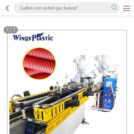
2
/
7