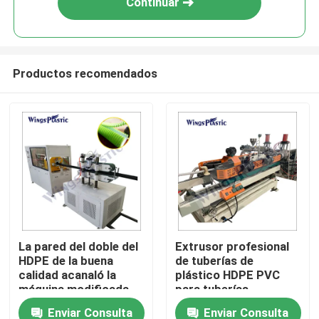
Continuar
Productos recomendados
Hogar
La pared del doble del
Extrusor profesional
HDPE de la buena
de tuberías de
Productos
calidad acanaló la
plástico HDPE PVC
máquina modificada
para tuberías
para requisitos
corrugadas de doble
Enviar Consulta
Enviar Consulta
Sobre nosotros
particulares de la
pared