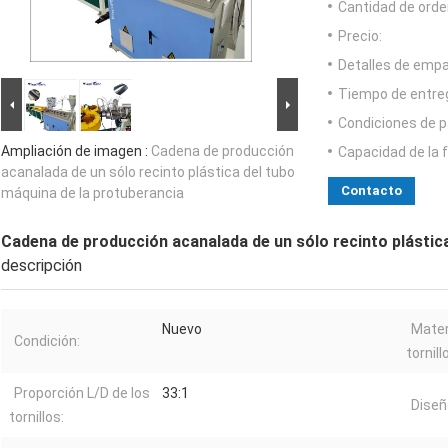
Cantidad de orde
Precio:
Detalles de emp
Tiempo de entre
Condiciones de p
Ampliación de imagen :
Cadena de producción
Capacidad de la 
acanalada de un sólo recinto plástica del tubo
Contacto
máquina de la protuberancia
Cadena de producción acanalada de un sólo recinto plástic
descripción
Nuevo
Mater
Condición:
tornill
Proporción L/D de los
33:1
Diseño
tornillos: