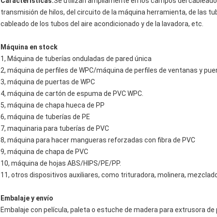
Características:
Se utilizan ampliamente en los campos del cableado 
transmisión de hilos, del circuito de la máquina herramienta, de las tu
cableado de los tubos del aire acondicionado y de la lavadora, etc.
Máquina en stock
1, Máquina de tuberías onduladas de pared única
2, máquina de perfiles de WPC/máquina de perfiles de ventanas y pue
3, máquina de puertas de WPC
4, máquina de cartón de espuma de PVC WPC.
5, máquina de chapa hueca de PP
6, máquina de tuberías de PE
7, maquinaria para tuberías de PVC
8, máquina para hacer mangueras reforzadas con fibra de PVC
9, máquina de chapa de PVC
10, máquina de hojas ABS/HIPS/PE/PP.
11, otros dispositivos auxiliares, como trituradora, molinera, mezclad
Embalaje y envío
Embalaje con película, paleta o estuche de madera para extrusora de pol