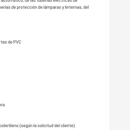
automático, de las tuberías eléctricas de
berías de protección de lámparas y linternas, del
rtas de PVC
ora.
ietileno.(según la solicitud del cliente).