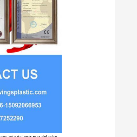
,
analada del extrusor del tubo