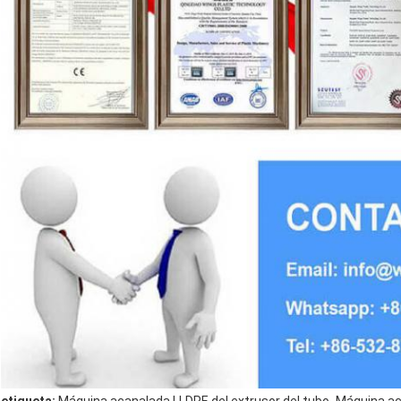
,
etiqueta:
Máquina acanalada LLDPE del extrusor del tubo
Máquina ac