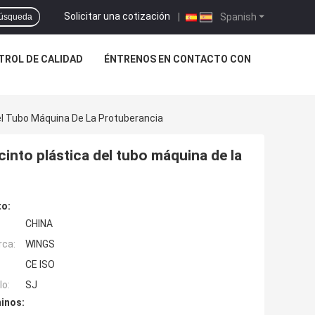
Solicitar una cotización
|
Spanish
úsqueda
TROL DE CALIDAD
ÉNTRENOS EN CONTACTO CON
el Tubo Máquina De La Protuberancia
into plástica del tubo máquina de la
to:
CHINA
rca:
WINGS
CE ISO
o:
SJ
inos: