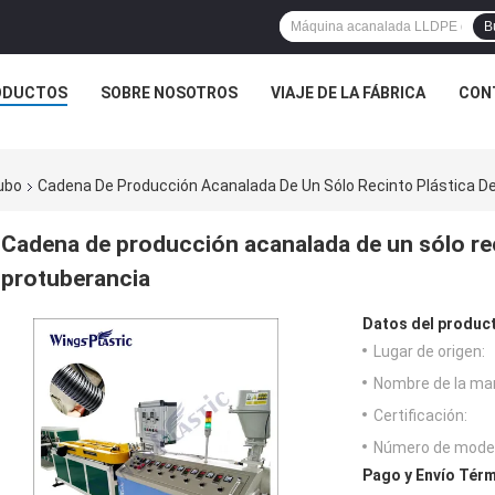
B
ODUCTOS
SOBRE NOSOTROS
VIAJE DE LA FÁBRICA
CON
ubo
Cadena De Producción Acanalada De Un Sólo Recinto Plástica D
Cadena de producción acanalada de un sólo rec
protuberancia
Datos del produc
Lugar de origen:
Nombre de la ma
Certificación:
Número de model
Pago y Envío Térm