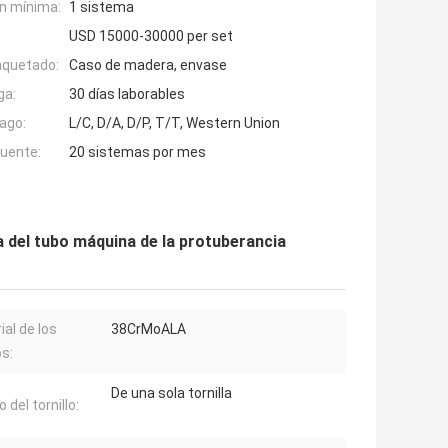
n mínima:
1 sistema
USD 15000-30000 per set
aquetado:
Caso de madera, envase
ga:
30 días laborables
ago:
L/C, D/A, D/P, T/T, Western Union
fuente:
20 sistemas por mes
a del tubo máquina de la protuberancia
ial de los
38CrMoALA
os:
De una sola tornilla
 del tornillo: