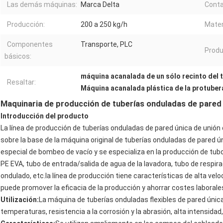
Las demás máquinas:
Marca Delta
Conta
Producción:
200 a 250 kg/h
Mater
Componentes
Transporte, PLC
Produ
básicos:
máquina acanalada de un sólo recinto del 
Resaltar:
Máquina acanalada plástica de la protuber
Maquinaria de producción de tuberías onduladas de pared 
Introducción del producto
La línea de producción de tuberías onduladas de pared única de unió
sobre la base de la máquina original de tuberías onduladas de pared ú
especial de bombeo de vacío y se especializa en la producción de tub
PE EVA, tubo de entrada/salida de agua de la lavadora, tubo de respi
ondulado, etc.la línea de producción tiene características de alta velo
puede promover la eficacia de la producción y ahorrar costes laborale
Utilización:
La máquina de tuberías onduladas flexibles de pared única
temperaturas, resistencia a la corrosión y la abrasión, alta intensidad, 