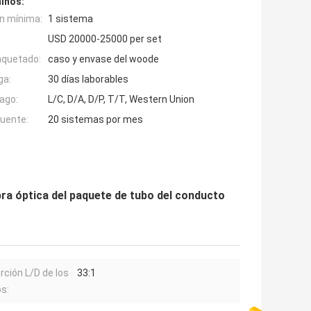
inos:
n mínima:
1 sistema
USD 20000-25000 per set
aquetado:
caso y envase del woode
ga:
30 días laborables
ago:
L/C, D/A, D/P, T/T, Western Union
fuente:
20 sistemas por mes
bra óptica del paquete de tubo del conducto
rción L/D de los
33:1
os: