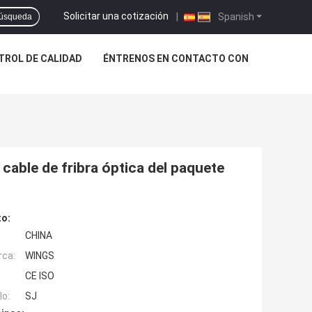
Solicitar una cotización
|
Spanish
úsqueda
TROL DE CALIDAD
ÉNTRENOS EN CONTACTO CON
cable de fribra óptica del paquete
to:
CHINA
rca:
WINGS
CE ISO
o:
SJ