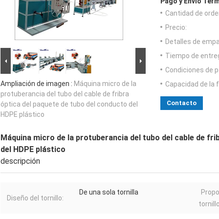
Pago y Envío Térm
Cantidad de orde
Precio:
Detalles de emp
Tiempo de entre
Condiciones de p
Ampliación de imagen :
Máquina micro de la
Capacidad de la 
protuberancia del tubo del cable de fribra
Contacto
óptica del paquete de tubo del conducto del
HDPE plástico
Máquina micro de la protuberancia del tubo del cable de fri
del HDPE plástico
descripción
De una sola tornilla
Propo
Diseño del tornillo:
tornill