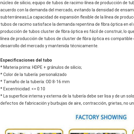
núcleo de silicio; equipo de tubos de racimo-línea de producción de tu
acuerdo con la demanda del mercado, evitando la densidad de ensambl
subterráneas;La capacidad de expansión flexible de la línea de produc
tubos de racimo satisface la demanda repentina de fibra óptica en e
producción de tubos cluster de fibra óptica es fácil de construir, lo 
línea de producción de tubos de cluster de fibra óptica es compatible 
desarrollo del mercado y mantenida técnicamente.
Especificaciones del tubo
* Materia prima: HDPE + gránulos de silicio;
* Color de la tubería: personalizado
* Tamaño de la tubería: OD 8-16 mm
* Excentricidad: <= 0.10
* La superficie interna y externa de la tubería debe ser lisa y de un so
defectos de fabricación y burbujas de aire, contracción, grietas, no un