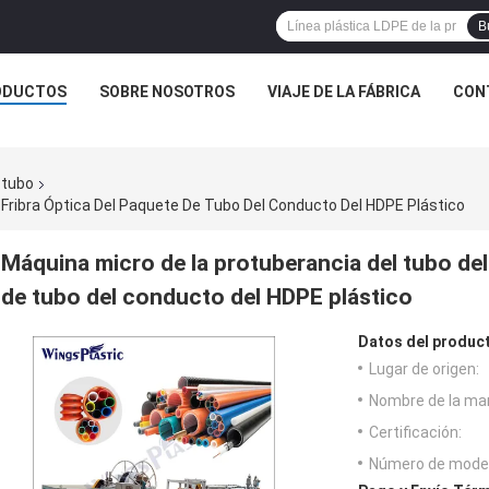
B
ODUCTOS
SOBRE NOSOTROS
VIAJE DE LA FÁBRICA
CON
 tubo
 Fribra Óptica Del Paquete De Tubo Del Conducto Del HDPE Plástico
Máquina micro de la protuberancia del tubo del 
de tubo del conducto del HDPE plástico
Datos del produc
Lugar de origen:
Nombre de la ma
Certificación:
Número de model