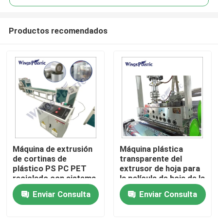
Productos recomendados
Máquina de extrusión
Máquina plástica
Hogar
de cortinas de
transparente del
plástico PS PC PET
extrusor de hoja para
reciclado con sistema
la película de hoja de la
Productos
de control PLC
PC de los PP EVA
Enviar Consulta
Enviar Consulta
picosegundo del
ANIMAL DOMÉSTICO
Sobre nosotros