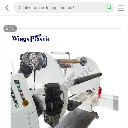
2
/
6