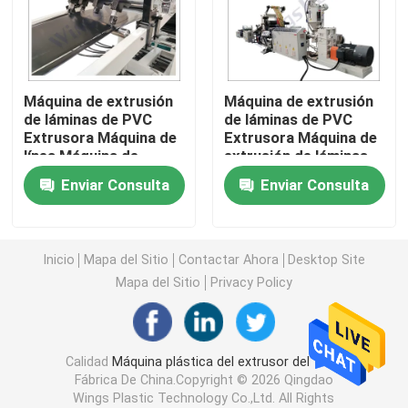
Máquina del extrusor del tubo del PVC
Máquina de extrusión
Máquina de extrusión
Cadena de producción del tubo de PPR
de láminas de PVC
de láminas de PVC
Extrusora Máquina de
Extrusora Máquina de
línea Máquina de
extrusión de láminas
Máquina del extrusor del tubo del PE
extrusión de láminas
de plástico
Enviar Consulta
Enviar Consulta
de plástico
Máquina acanalada del extrusor del tubo
Inicio
Mapa del Sitio
Contactar Ahora
Desktop Site
Máquina de la protuberancia de la banda del ANIMAL
Mapa del Sitio
Privacy Policy
Los PP atan con correa la cadena de producción
Calidad
Máquina plástica del extrusor del tubo
Fábrica De China.Copyright © 2026 Qingdao
Máquina plástica del extrusor de hoja
Wings Plastic Technology Co.,Ltd. All Rights