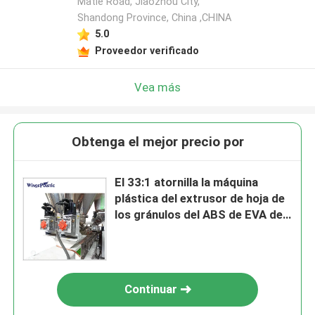
Matie Road, Jiaozhou City,
Shandong Province, China ,CHINA
5.0
Proveedor verificado
Vea más
Obtenga el mejor precio por
El 33:1 atornilla la máquina
plástica del extrusor de hoja de
los gránulos del ABS de EVA del
ANIMAL DOMÉSTICO del ratio
de L/D con el molde del T-dado
Continuar