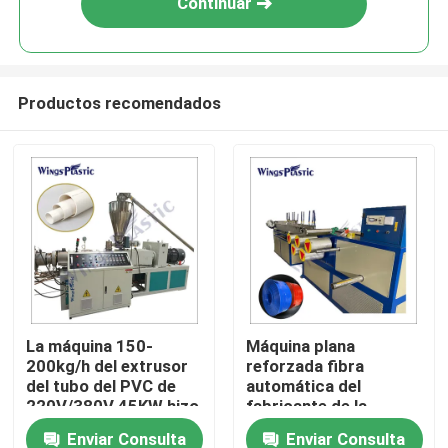
Continuar
Productos recomendados
Hogar
La máquina 150-
Máquina plana
200kg/h del extrusor
reforzada fibra
Productos
del tubo del PVC de
automática del
220V/380V 45KW hizo
fabricante de la
salir
manguera de la
Enviar Consulta
Enviar Consulta
Sobre nosotros
irrigación de la