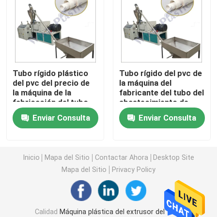
Máquina del extrusor del tubo del PVC
Cadena de producción del tubo de PPR
Tubo rígido plástico
Tubo rígido del pvc de
del pvc del precio de
la máquina del
Máquina del extrusor del tubo del PE
la máquina de la
fabricante del tubo del
fabricación del tubo
abastecimiento de
del PVC que hace la
agua del PVC del tubo
Máquina acanalada del extrusor del tubo
Enviar Consulta
Enviar Consulta
máquina
que hace la máquina
Máquina de la protuberancia de la banda del ANIMAL
Inicio
Mapa del Sitio
Contactar Ahora
Desktop Site
Mapa del Sitio
Privacy Policy
Los PP atan con correa la cadena de producción
Máquina plástica del extrusor de hoja
Calidad
Máquina plástica del extrusor del tubo