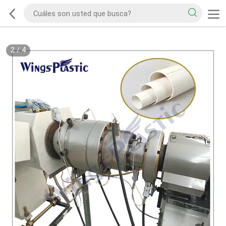
2
/
4