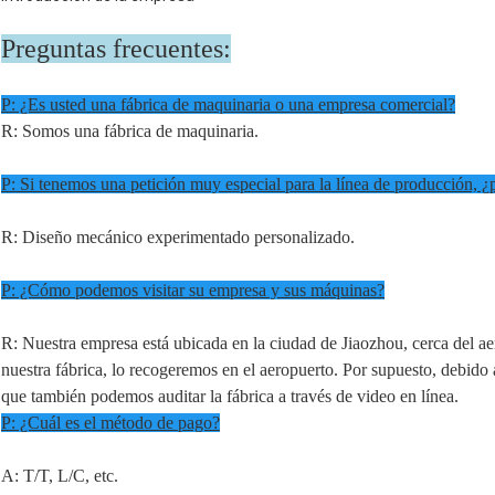
Preguntas frecuentes:
P: ¿Es usted una fábrica de maquinaria o una empresa comercial?
R: Somos una fábrica de maquinaria.
P: Si tenemos una petición muy especial para la línea de producción, ¿
R: Diseño mecánico experimentado personalizado.
P: ¿Cómo podemos visitar su empresa y sus máquinas?
R: Nuestra empresa está ubicada en la ciudad de Jiaozhou, cerca del aero
nuestra fábrica, lo recogeremos en el aeropuerto. Por supuesto, debido a
que también podemos auditar la fábrica a través de video en línea.
P: ¿Cuál es el método de pago?
A: T/T, L/C, etc.