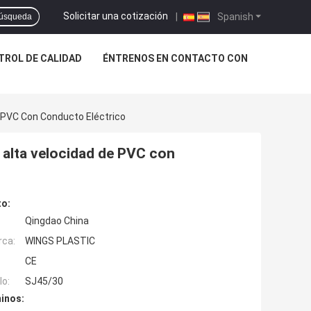
Solicitar una cotización
|
Spanish
úsqueda
TROL DE CALIDAD
ÉNTRENOS EN CONTACTO CON
 PVC Con Conducto Eléctrico
 alta velocidad de PVC con
to:
Qingdao China
rca:
WINGS PLASTIC
CE
o:
SJ45/30
inos: