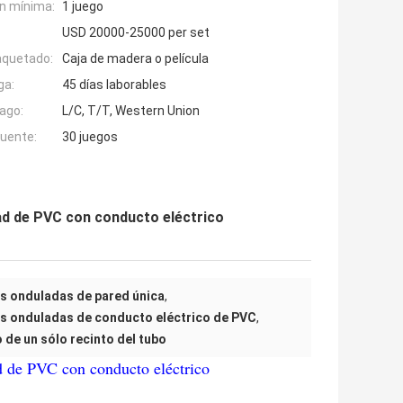
n mínima:
1 juego
USD 20000-25000 per set
aquetado:
Caja de madera o película
ga:
45 días laborables
ago:
L/C, T/T, Western Union
fuente:
30 juegos
dad de PVC con conducto eléctrico
s onduladas de pared única
,
as onduladas de conducto eléctrico de PVC
,
 de un sólo recinto del tubo
d de PVC con conducto eléctrico