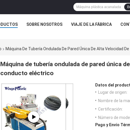
B
ODUCTOS
SOBRE NOSOTROS
VIAJE DE LA FÁBRICA
CON
o
Máquina De Tubería Ondulada De Pared Única De Alta Velocidad De
Máquina de tubería ondulada de pared única de
conducto eléctrico
Datos del produc
Lugar de origen:
Nombre de la ma
Certificación:
Número de model
Pago y Envío Térm