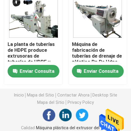
Máquina del extrusor del tubo del PVC
Cadena de producción del tubo de PPR
La planta de tuberías
Máquina de
de HDPE produce
fabricación de
Máquina del extrusor del tubo del PE
extrusoras de
tuberías de drenaje de
tuberías de HDPE y
plástico Pp Pe Hdpe
máquinas de
Máquina de extrusión
Máquina acanalada del extrusor del tubo
Enviar Consulta
Enviar Consulta
extrusoras de
de tuberías de
tuberías de PE
conductos eléctricos
Máquina de la protuberancia de la banda del ANIMAL
Inicio
Mapa del Sitio
Contactar Ahora
Desktop Site
Mapa del Sitio
Privacy Policy
Los PP atan con correa la cadena de producción
Máquina plástica del extrusor de hoja
Calidad
Máquina plástica del extrusor del tubo