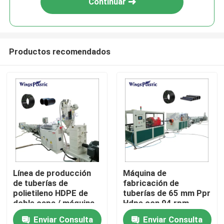
Continuar
Productos recomendados
Hogar
Línea de producción
Máquina de
de tuberías de
fabricación de
Productos
polietileno HDPE de
tuberías de 65 mm Ppr
doble capa / máquina
Hdpe con 94 rpm
de fabricación
Enviar Consulta
Enviar Consulta
Sobre nosotros