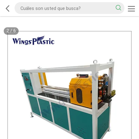
2
/
6